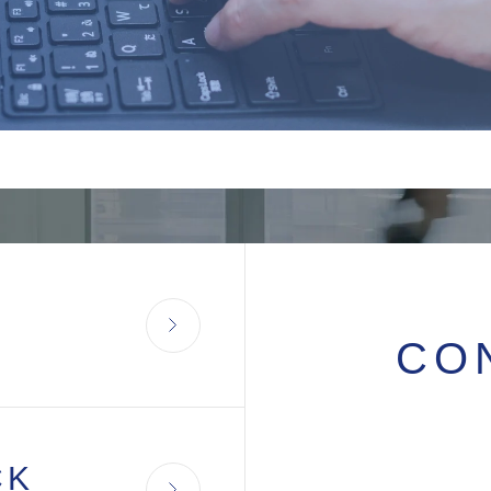
CO
CK