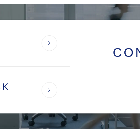
CO
CK