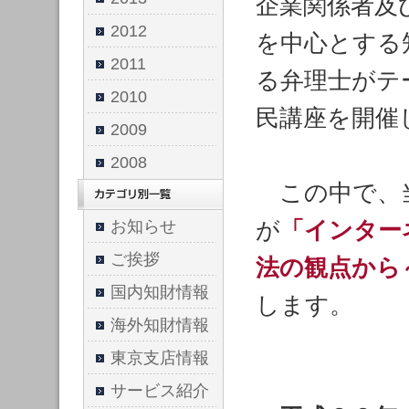
企業関係者及
2012
を中心とする
2011
る弁理士がテ
2010
民講座を開催
2009
2008
この中で、当
が
「インター
お知らせ
ご挨拶
法の観点から
国内知財情報
します。
海外知財情報
東京支店情報
サービス紹介