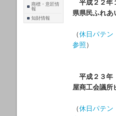
平成２２年
商標・意匠情
報
県県民ふれあ
知財情報
（
休日パテント
参照
）
平成２３年
屋商工会議所
（
休日パテント