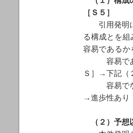
（１）構成
［Ｓ５］
引用発明に
る構成とを組
容易であるか
容易である
Ｓ］→下記（
容易でない
→進歩性あり
（２）予想