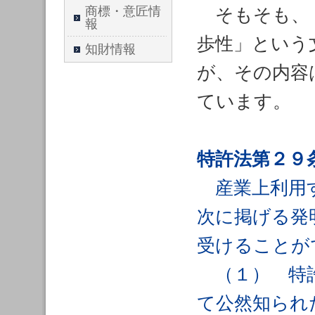
商標・意匠情
そもそも、「
報
歩性」という
知財情報
が、その内容
ています。
特許法第２９
産業上利用す
次に掲げる発
受けることが
（１） 特許
て公然知られ