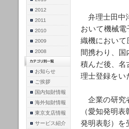
2012
弁理士田中洋
2011
おいて機械電
2010
織機において
2009
間携わり、国
2008
積んだ後、名
お知らせ
理士登録をい
ご挨拶
国内知財情報
企業の研究者
海外知財情報
（愛知発明表
東京支店情報
発明表彰）を
サービス紹介