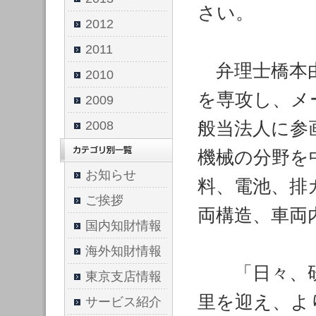
さい。
2012
2011
弁理士橋本由
2010
を専攻し、メ
2009
般当法人に参
2008
機械の分野を
お知らせ
料、電池、排
ご挨拶
両構造、車両
国内知財情報
海外知財情報
「日々、研
東京支店情報
里を迎え、よ
サービス紹介