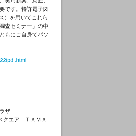
、実用新案、意匠、
要です。特許電子図
ース）を用いてこれら
調査セミナー」の中
ともにご自身でパソ
22ipdl.html
ラザ
スクエア ＴＡＭＡ