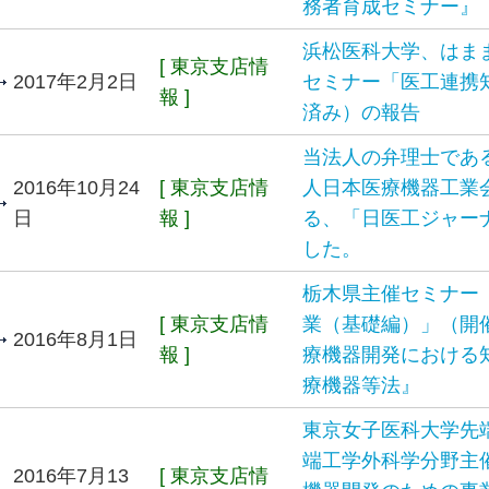
務者育成セミナー』
浜松医科大学、はま
[ 東京支店情
2017年2月2日
セミナー「医工連携
報 ]
済み）の報告
当法人の弁理士であ
2016年10月24
[ 東京支店情
人日本医療機器工業
日
報 ]
る、「日医工ジャー
した。
栃木県主催セミナー
[ 東京支店情
業（基礎編）」（開
2016年8月1日
報 ]
療機器開発における
療機器等法』
東京女子医科大学先
端工学外科学分野主
2016年7月13
[ 東京支店情