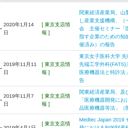
関東経済産業局、山
し産業支援機構、（
2020年1月14
[ 東京支店情
会 主催セミナー「
日
報 ]
指す企業のための知
催済み）の報告
東京女子医科大学 
2019年11月11
[ 東京支店情
先端工学外科(FAT
日
報 ]
医療機器法と特許法
告
関東経済産業局、及
2019年11月7
[ 東京支店情
「医療機器開発にお
日
報 ]
品医療機器等法」（
Medtec Japan 
[ 東京支店情
2019年4月1日
発における知的財産