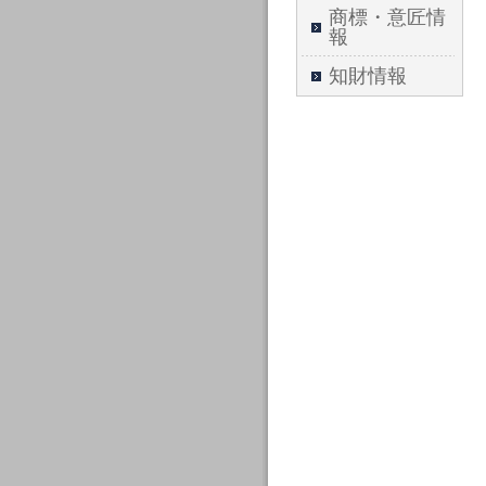
商標・意匠情
報
知財情報