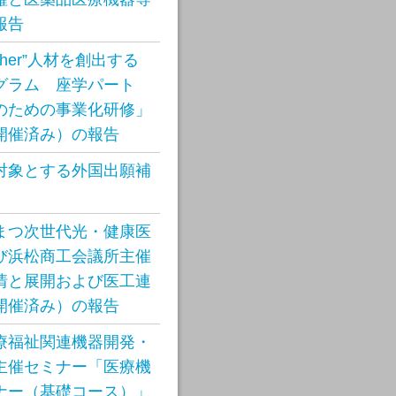
報告
sher”人材を創出する
グラム 座学パート
のための事業化研修」
開催済み）の報告
対象とする外国出願補
まつ次世代光・健康医
び浜松商工会議所主催
情と展開および医工連
開催済み）の報告
療福祉関連機器開発・
主催セミナー「医療機
ナー（基礎コース）」