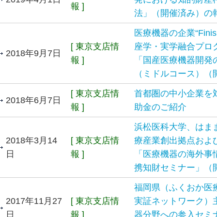
報 ]
法」（開催済み）の
医療機器の企業“Fini
[ 東京支店情
座学・実学融合プロ
2018年9月7日
報 ]
「国産医療機器開発
（ミドルコース）（
[ 東京支店情
首都圏の中小企業を
2018年6月7日
報 ]
助金のご紹介
浜松医科大学、はま
2018年3月14
[ 東京支店情
療産業創出拠点およ
日
報 ]
「医療機器の海外事
携知財セミナー」（
福岡県（ふくおか医
2017年11月27
[ 東京支店情
実証ネットワーク）
日
報 ]
器分野への参入セミ