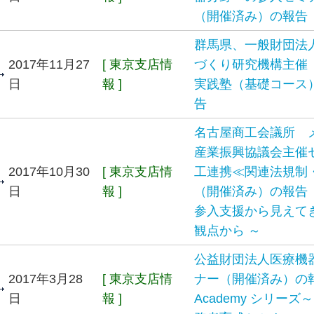
（開催済み）の報告
群馬県、一般財団法
2017年11月27
[ 東京支店情
づくり研究機構主催
日
報 ]
実践塾（基礎コース
告
名古屋商工会議所 
産業振興協議会主催
2017年10月30
[ 東京支店情
工連携≪関連法規制
日
報 ]
（開催済み）の報告
参入支援から見えて
観点から ～
公益財団法人医療機
2017年3月28
[ 東京支店情
ナー（開催済み）の報
日
報 ]
Academy シリー