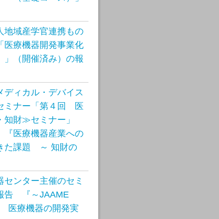
人地域産学官連携もの
「医療機器開発事業化
）」（開催済み）の報
メディカル・デバイス
セミナー「第４回 医
・知財≫セミナー」
 『医療機器産業への
きた課題 ～ 知財の
器センター主催のセミ
告 『～JAAME
ズ～ 医療機器の開発実