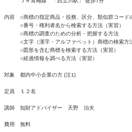
ＪＲ青梅線 「西立川駅」 徒歩7分
内容 ○商標の指定商品・役務、区分、類似群コード
○番号・権利者名から検索する方法（実習）
○商標の調査のための分析・把握する方法
○文字（漢字・アルファベット）商標の検索方
○図形を含む商標を検索する方法（実習）
○経過情報を調べる方法（実習）
対象 都内中小企業の方 (注1)
定員 １２名
講師 知財アドバイザー 天野 治夫
費用 無料