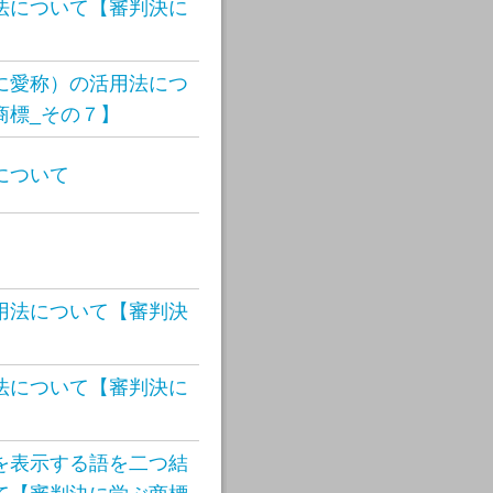
法について【審判決に
に愛称）の活用法につ
商標_その７】
について
用法について【審判決
】
法について【審判決に
を表示する語を二つ結