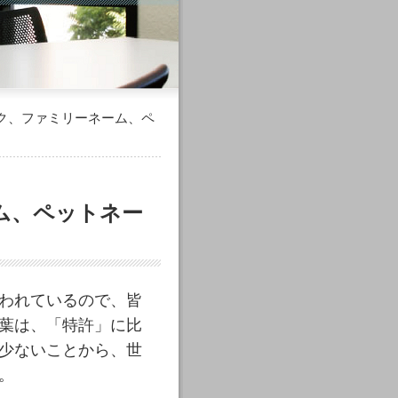
ーク、ファミリーネーム、ペ
ム、ペットネー
われているので、皆
葉は、「特許」に比
少ないことから、世
。