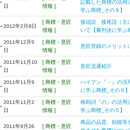
記載した商標の活用
日
情報 ]
学ぶ商標_その８】
[ 商標・意匠
接頭語、接尾語（主
2012年2月8日
情報 ]
いて【審判決に学ぶ
2011年12月5
[ 商標・意匠
意匠登録のメリット
日
情報 ]
2011年11月10
[ 商標・意匠
意匠流通紹介
日
情報 ]
2011年11月9
[ 商標・意匠
ハイフン『－』の活
日
情報 ]
に学ぶ商標_その６
2011年11月2
[ 商標・意匠
格助詞『の』の活用
日
情報 ]
学ぶ商標_その５】
商品の品質、効能等
2011年9月26
[ 商標・意匠