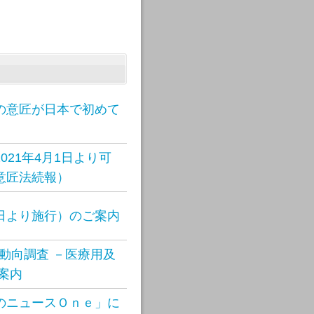
の意匠が日本で初めて
021年4月1日より可
意匠法続報）
日より施行）のご案内
願動向調査 －医療用及
案内
のニュースＯｎｅ」に