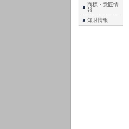
商標・意匠情
報
知財情報