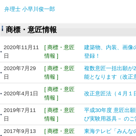
弁理士 小早川俊一郎
商標・意匠情報
2020年11月11
[ 商標・意匠
建築物、内装、画像
日
情報 ]
登録！
2020年7月29
[ 商標・意匠
複数意匠一括出願が2
日
情報 ]
能となります（改正
[ 商標・意匠
2020年4月1日
改正意匠法（４月１
情報 ]
2019年7月11
[ 商標・意匠
平成30年度 意匠出
日
情報 ]
び実験用器具－ のご
2017年9月13
[ 商標・意匠
東海テレビ「みんな