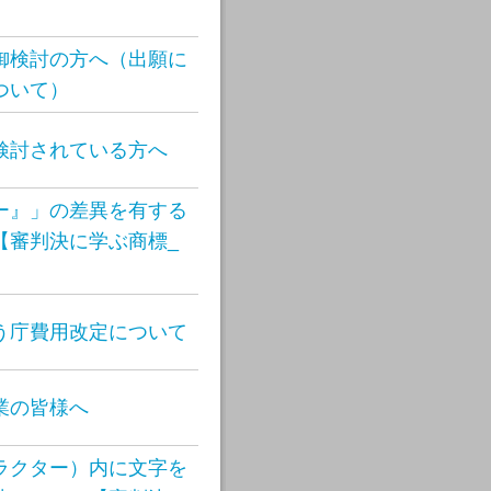
御検討の方へ（出願に
ついて）
検討されている方へ
ー』」の差異を有する
【審判決に学ぶ商標_
う庁費用改定について
業の皆様へ
ラクター）内に文字を