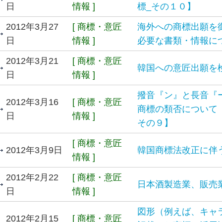
日
情報 ]
標_その１０】
2012年3月27
[ 商標・意匠
海外への商標出願を
日
情報 ]
必要な書類・情報に
2012年3月21
[ 商標・意匠
韓国への意匠出願を
日
情報 ]
撥音『ン』と長音『
2012年3月16
[ 商標・意匠
商標の類否について
日
情報 ]
その９】
[ 商標・意匠
2012年3月9日
韓国商標法改正に伴
情報 ]
2012年2月22
[ 商標・意匠
日本酒製造業、販売
日
情報 ]
図形（例えば、キャ
2012年2月15
[ 商標・意匠