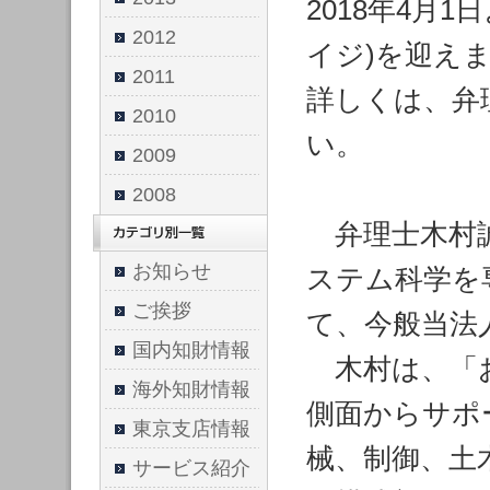
2018年4月
2012
イジ)を迎え
2011
詳しくは、弁
2010
い。
2009
2008
弁理士木村誠
お知らせ
ステム科学を
ご挨拶
て、今般当法
国内知財情報
木村は、「お
海外知財情報
側面からサポ
東京支店情報
械、制御、土
サービス紹介