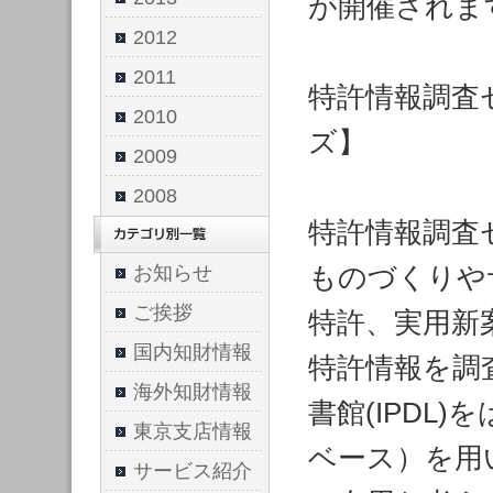
が開催されま
2012
2011
特許情報調査セ
2010
ズ】
2009
2008
特許情報調査
ものづくりや
お知らせ
ご挨拶
特許、実用新
国内知財情報
特許情報を調
海外知財情報
書館(IPDL
東京支店情報
ベース）を用
サービス紹介