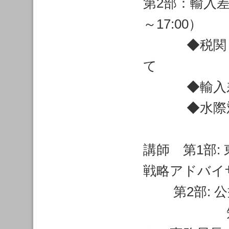
第2部：輸入差
～17:00）
◆税関（水
て
◆輸入差止
◆水際対
講師 第1部
戦略アドバイ
第2部: 公
知的財産