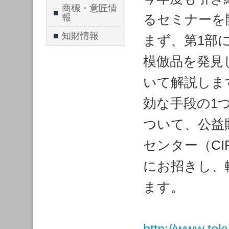
商標・意匠情
るセミナーを
報
知財情報
まず、第1部
模倣品を発見
いて解説しま
効な手段の1
ついて、公益
センター（CI
にお招きし、
ます。