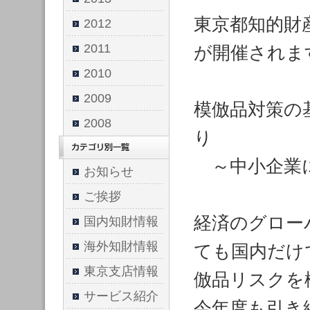
東京都知的財
2012
2011
が開催されま
2010
2009
模倣品対策の
2008
り
～中小企業に
お知らせ
ご挨拶
経済のグロー
国内知財情報
海外知財情報
ても国内だけ
東京支店情報
倣品リスクを
サービス紹介
今年度も引き