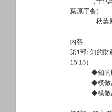
（千代田区神
葉原庁舎）
秋葉原駅
内容
第1部: 知的
15:15）
◆知的財産
◆模倣品を
◆模倣品