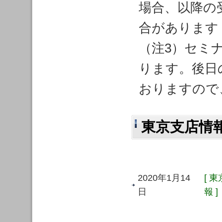
場合、以降の
合があります
（注3）セミ
ります。後日
おりますので
東京支店情
2020年1月14
[ 
日
報 ]