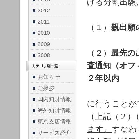
ける分割出願
2012
2011
（１）
親出願
2010
2009
（２）
最先の
2008
査通知（オフ
２年以内
お知らせ
ご挨拶
国内知財情報
に行うことが
海外知財情報
（上記（２）
東京支店情報
ます。
すなわ
サービス紹介