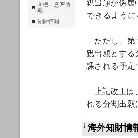
親出願が係属
商標・意匠情
報
できるように
知財情報
ただし、第２
親出願とする
課される予定
上記改正は、
れる分割出願
海外知財情