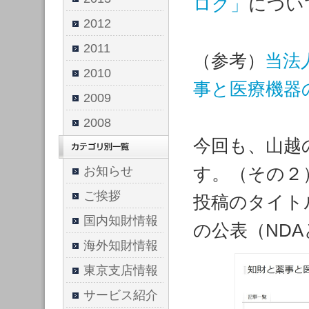
ログ」
につい
2012
2011
（参考）
当法
2010
事と医療機器
2009
2008
今回も、山越
す。（その２
お知らせ
ご挨拶
投稿のタイト
国内知財情報
の公表（ND
海外知財情報
東京支店情報
サービス紹介