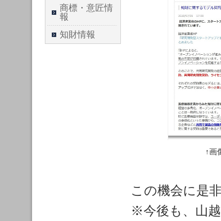
商標・意匠情
報
知財情報
↑画
この機会に是
※今後も、山