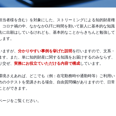
担当者様を含む）を対象にした、ストリーミングによる知的財産権
。コロナ禍の中、なかなかOJTに時間を割いて新人に基本的な知識
去に出願はしているけれども、基本的なことからきちんと勉強して
します。
いますが、
分かりやすい事例を挙げた説明
を行いますので、文系・
ます。また、単に知的財産に関する知識をお届けするのみならず、
り交ぜ、
実務にお役立ていただける内容で構成
しています。
環境さえあれば、どこでも（例：在宅勤務時や通勤時等）ご利用い
めの小テストを受講される場合、自由質問欄がありますので、日常
ことができます。
ページをご覧ください。