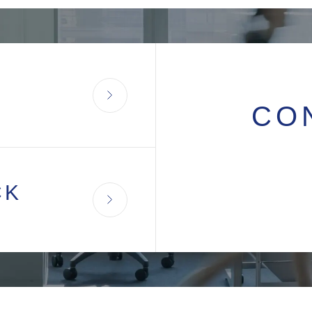
CO
CK