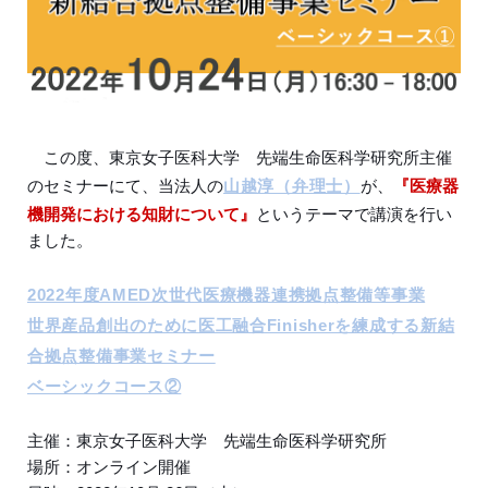
この度、東京女子医科大学 先端生命医科学研究所主催
のセミナーにて、当法人の
山越淳（弁理士）
が、
『医療器
機開発における知財について』
というテーマで講演を行い
ました。
2022年度AMED次世代医療機器連携拠点整備等事業
世界産品創出のために医工融合Finisherを練成する新結
合拠点整備事業セミナー
ベーシックコース②
主催：東京女子医科大学 先端生命医科学研究所
場所：オンライン開催