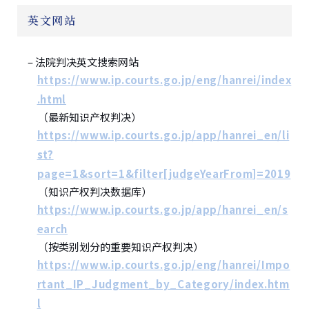
英文网站
– 法院判决英文搜索网站
https://www.ip.courts.go.jp/eng/hanrei/index
.html
（最新知识产权判决）
https://www.ip.courts.go.jp/app/hanrei_en/li
st?
page=1&sort=1&filter[judgeYearFrom]=2019
（知识产权判决数据库）
https://www.ip.courts.go.jp/app/hanrei_en/s
earch
（按类别划分的重要知识产权判决）
https://www.ip.courts.go.jp/eng/hanrei/Impo
rtant_IP_Judgment_by_Category/index.htm
l