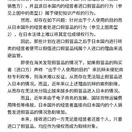
销售方），并且该日本国内的经营者进口假冒品的行为（参
见上图中的类型1）属于侵犯知识产权的行为。
然而，却存在如下问题：针对出于个人使用的目的而
从日本国外的经营者处进口假冒品的行为（参见上图类型
2），在日本法律上难以将其定位成侵权行为。
因此，那些计划在进口假冒品之后于日本国内进行转
卖的经营者便可以假借进口假冒品纯属个人进口的理由来逃
避监管。
即使在海关发现假冒品的情况下，如果假冒品的购买
者（进口方）声称 “出于个人使用的目的”来抗辩未侵犯商
标专利权等，则海关难以反证，从而存在无法阻止假冒品进
入日本的情况。而且，近年来以上述理由抗辩的案例剧增，
从而存在无法充分阻止越来越多的假冒品进入日本的情况。
而且，近年来由于电子商务的发展、国际货物运输费
用降低等缘故，日本国外的经营者直接向日本国内的个人销
售发送假冒品的情况急剧增加。
本来，接收进口的一方无论是经营者还是个人，只要
进口了假冒品，均应作为侵权而成为取缔对象。